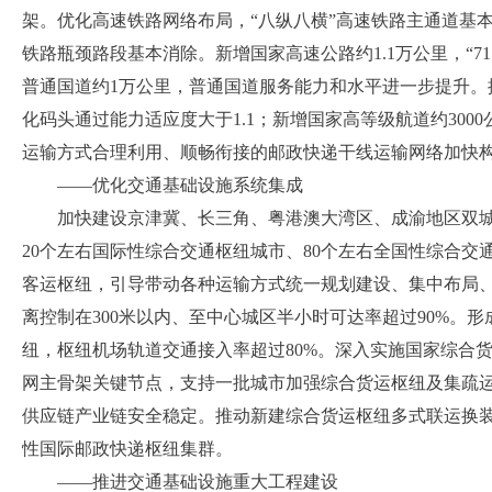
架。优化高速铁路网络布局，
“八纵八横”高速铁路主通道基
铁路瓶颈路段基本消除。新增国家高速公路约1.1万公里
，
“
普通国道约
1万公里
，普通国道服务能力和水平进一步提升。
化码头通过能力适应度大于
1.1；新增国家高等级航道约
30
运输方式合理利用、顺畅衔接的邮政快递干线运输网络加快
——优化交通基础设施系统集成
加快建设京津冀、长三角、粤港澳大湾区、成渝地区双
20个左右国际性综合交通枢纽城市、80个左右全国性综合交
客运枢纽，引导带动各种运输方式统一规划建设、集中布局
离控制在
300米以内、至中心城区半小时可达率超过90%。
纽，枢纽机场轨道交通接入率超过80%。
深入实施国家综合
网主骨架关键节点，
支持一批城市加强综合货运枢纽及集疏
供应链产业链安全稳定。推动新建综合货运枢纽多式联运换
性国际邮政快递枢纽集群。
——推进交通基础设施重大工程建设