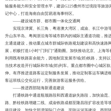
输服务能力和安全管理水平，建设
G225儋州市过境段等旅
记中心，打造海南自由贸易港海事特区。
——建设城市群、都市圈一体化交通网
实现京津冀、长三角﹑粤港澳大湾区﹑成渝、长江中游
升山东半岛、粤闽浙沿海等城市群内的城际主通道功能，推
主通道建设，推动重点城市群城际铁路规划建设和高快速路
展，
积极打造
1小时“门到门”通勤圈。加快推动北京、上海等
利用既有铁路富余能力，因地制宜发展市域(郊)铁路，支持
当技术改造开行城际和市域(郊)列车。
重点都市圈中心城区轨
伸。
有序推进道路客运定制服务发展，推动定制客运车辆进
客运班线公交化运行，完善旅游客运服务供给。
——推进西部陆海新通道建设
打通铁路中通道瓶颈路段和西通道缺失路段，加快渝昆
路、黔桂铁路增建二线、成渝铁路成都至隆昌段扩容改造等
项目建设。加快北部湾国际门户港、平陆运河等建设。西部陆