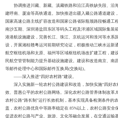
协调推进川藏、新藏、滇藏铁路和沿江高铁缺失段、沿
建呼南、厦渝等高铁通道。加快推进出疆入藏公路通道建设
国家高速公路主线扩容改造和国家公路省际瓶颈路段畅通工
南沙五期、深圳港盐田东区等码头工程及洋浦区域国际集装
港港航设施建设，完善长江、珠江、京杭运河和淮河等水系
设，
开展湘桂赣粤运河前期研究论证，积极推动三峡水运新
航空枢纽机场和太原、福州等区域枢纽机场改扩建工程，建
民航空管管制能力提升基础设施建设。建设和改造南京、南
等邮件处理中心和国际邮件互换局
(交换站)。
——深入推进“四好农村路”建设。
深入实施新一轮农村公路建设和改造，
加快实施
“四好农
效、普惠公平的农村公路网络。深化农村公路管养体制改革,继
农村公路“路长制”运行长效机制，基本实现具备检测条件的
盖，农村公路优良中等路率稳定在 85%以上，农村公路安全保
促进农村公路与产业、旅游、文化等融合发展，
在交通运输