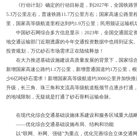
《行动计划》确定的行动目标是，到
2027年，全国铁路
5.3万公里左右，普速铁路11.7万公里方右；国家高速公路里
里，国家高等级航道里程达到约1.9万公里；民用颁证运输机场
中国砂石网综合多方信息显示：2023年，全国交通固
地交通运输部门近期透露的今年交通投资数据中也得到证实
投资规划，万亿砂石市场需求正在陆续释放！
在大力推进基础设施建设高质量发展的背景下，国家综
新增国家高速公路约
1.1万公里，新增普通国道约1万公里
，
根
少
6亿吨砂石需求！新增国家高等级航道约3000公里并加快
升级，长三角、珠三角和支流高等级航道瓶颈节点逐步打通
的地域限制，无疑就是打通了砂石骨料运输命脉。
在现代化综合交通基础设施体系建设和服务区域重大战
——优化综合交通基础设施布局、结构和功能
以
“联网、补网、强链”为重点，优化完善综合立体交通