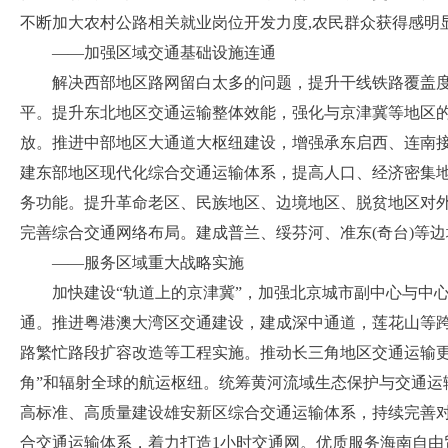
不断加大农村公路相关就业岗位开发力度
,农民群众获得感明
——加强区域交通基础设施连通
解决西部地区路网留白太多的问题，提升干线铁路覆盖
平。提升东北地区交通运输整体效能，强化与京津冀等地区
放。推进中部地区大通道大枢纽建设，增强承东启西、连南
建东部地区现代化综合交通运输体系，提高人口、经济密集
务功能。提升革命老区、民族地区、边境地区、脱贫地区对
完善综合交通网络布局。建成普兰、绥芬河、准东
(奇台)等
——服务区域重大战略实施
加快建设
“轨道上的京津冀”，
加强北京城市副中心与中
通。推进粤港澳大湾区交通建设，建成深中通道，莲花山等
路繁忙路段扩容改造等工程实施。推动长三角地区交通运输
角”和辐射全球的航运枢纽。统筹黄河流域生态保护与交通运
高标准、高质量建设雄安新区综合交通运输体系，持续完善
合交通运输体系
，着力打造
1小时交通网。
优质服务海南自由