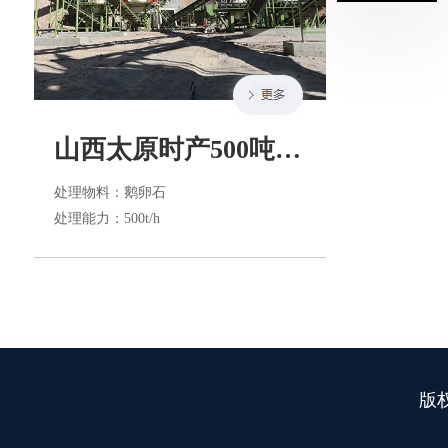
山西太原时产500吨制砂生产线
处理物料
：鹅卵石
处理能力
：500t/h
版