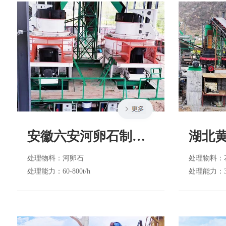
安徽六安河卵石制砂生产线
处理物料
：河卵石
处理物料
：
处理能力
：60-800t/h
处理能力
：3