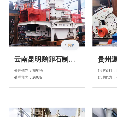
云南昆明鹅卵石制砂生产
处理物料
：鹅卵石
处理物料
：
处理能力
：260t/h
处理能力
：4