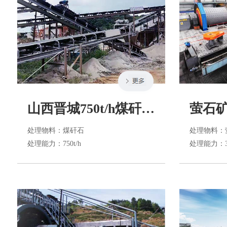
山西晋城750t/h煤矸石破碎生产线
萤石
处理物料
：煤矸石
处理物料
：
处理能力
：750t/h
处理能力
：3