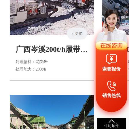
广西岑溪200t/h履带式移动破碎生产线
处理物料
：花岗岩
处理物料
：
索要报价
处理能力
：200t/h
处理能力
：4
销售热线
回到顶部