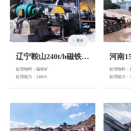
辽宁鞍山240t/h磁铁矿选矿生产线
处理物料
：磁铁矿
处理物料
：
处理能力
：240t/h
处理能力
：1