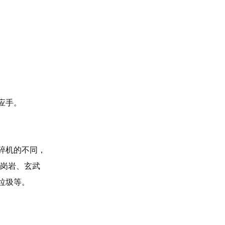
应手。
碎机的不同，
花岗岩、玄武
垃圾等。