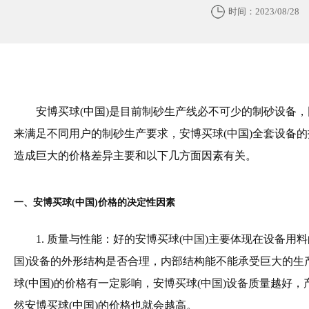
时间：2023/08/28
安博买球(中国)是目前制砂生产线必不可少的制砂设备
来满足不同用户的制砂生产要求，安博买球(中国)全套设备
造成巨大的价格差异主要和以下几方面因素有关。
一、安博买球(中国)价格的决定性因素
1. 质量与性能：好的安博买球(中国)主要体现在设备用
国)设备的外形结构是否合理，内部结构能不能承受巨大的生
球(中国)的价格有一定影响，安博买球(中国)设备质量越好
然安博买球(中国)的价格也就会越高。