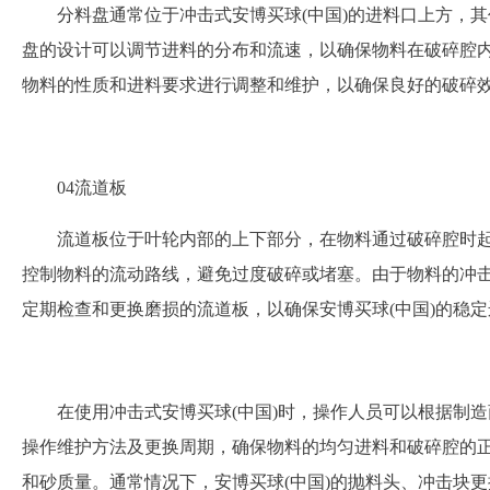
分料盘通常位于冲击式安博买球(中国)的进料口上方，
盘的设计可以调节进料的分布和流速，以确保物料在破碎腔
物料的性质和进料要求进行调整和维护，以确保良好的破碎
04流道板
流道板位于叶轮内部的上下部分，在物料通过破碎腔时
控制物料的流动路线，避免过度破碎或堵塞。由于物料的冲
定期检查和更换磨损的流道板，以确保安博买球(中国)的稳
在使用冲击式安博买球(中国)时，操作人员可以根据制
操作维护方法及更换周期，确保物料的均匀进料和破碎腔的正
和砂质量。通常情况下，安博买球(中国)的抛料头、冲击块