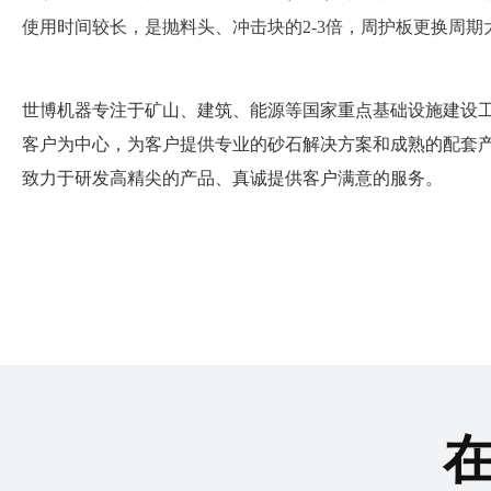
使用时间较长，是抛料头、冲击块的2-3倍，周护板更换周期
世博机器专注于矿山、建筑、能源等国家重点基础设施建设
客户为中心，为客户提供专业的砂石解决方案和成熟的配套
致力于研发高精尖的产品、真诚提供客户满意的服务。