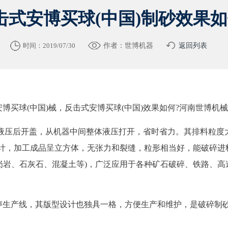
击式安博买球(中国)制砂效果如
时间：2019/07/30
作者：世博机器
返回列表
博买球(中国)械，反击式安博买球(中国)效果如何?河南世博机
的是液压后开盖，从机器中间整体液压打开，省时省力。其排料粒度
计，加工成品呈立方体，无张力和裂缝，粒形相当好，能破碎进
料(花岗岩、石灰石、混凝土等)，广泛应用于各种矿石破碎、铁路、
料声生产线，其版型设计也独具一格，方便生产和维护，是破碎制