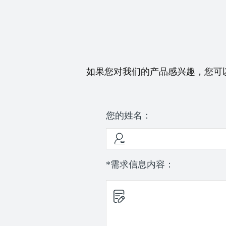
如果您对我们的产品感兴趣，您可
您的姓名：
*需求信息内容：