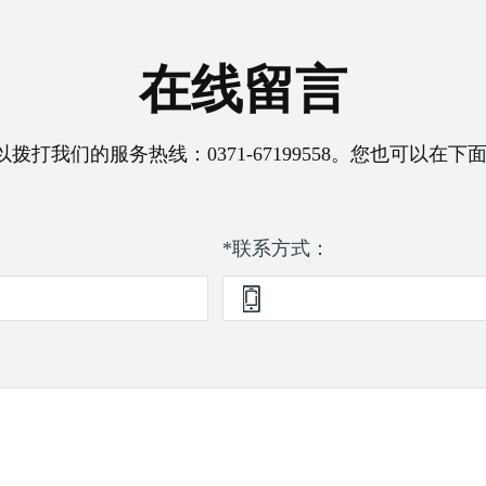
在线留言
以拨打我们的服务热线：
0371-67199558
。您也可以在下面
*联系方式：