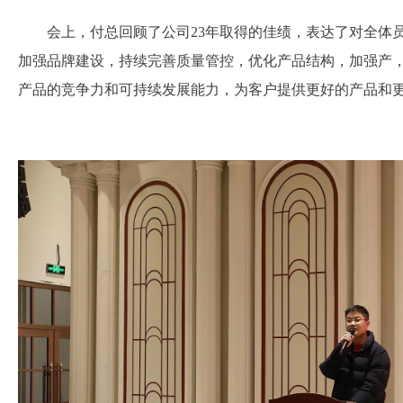
会上，付总回顾了公司23年取得的佳绩，表达了对全体
加强品牌建设，持续完善质量管控，优化产品结构，加强产
产品的竞争力和可持续发展能力，为客户提供更好的产品和