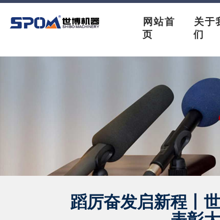
网站首
关于
页
们
蹈厉奋发启新程丨世
表彰