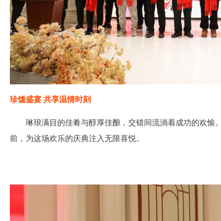
珍馐盛宴 共享温情时刻
琳琅满目的佳肴与醇厚佳酿，交错间流淌着成功的欢愉
前，为这场欢乐的庆典注入无限喜悦。