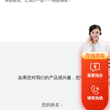
再创辉煌。
让我们一起——精彩继续！
索要报价
如果您对我们的产品感兴趣，您可以拨打我们
们
销售热线
您的姓名：