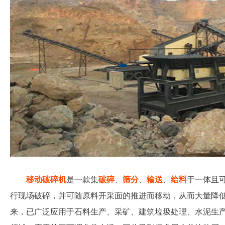
移动破碎机
是一款集
破碎
、
筛分
、
输送
、
给料
于一体且
行现场破碎，并可随原料开采面的推进而移动，从而大量降
来，已广泛应用于石料生产、采矿、建筑垃圾处理、水泥生