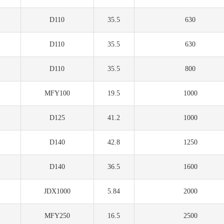
D110
35.5
630
D110
35.5
630
D110
35.5
800
MFY100
19.5
1000
D125
41.2
1000
D140
42.8
1250
D140
36.5
1600
JDX1000
5.84
2000
MFY250
16.5
2500