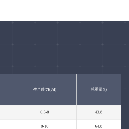
生产能力(t/d)
总重量(t)
6.5-8
43.8
8-10
64.8