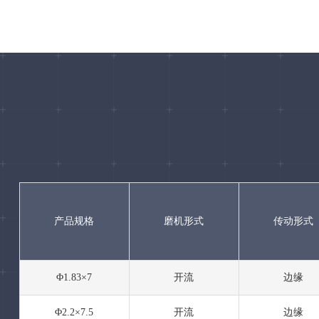
产品规格
磨机形式
传动形式
Φ1.83×7
开流
边缘
Φ2.2×7.5
开流
边缘