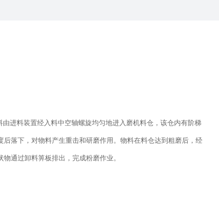
料由进料装置经入料中空轴螺旋均匀地进入磨机料仓，该仓内有阶梯
度后落下，对物料产生重击和研磨作用。物料在料仓达到粗磨后，经
状物通过卸料箅板排出，完成粉磨作业。