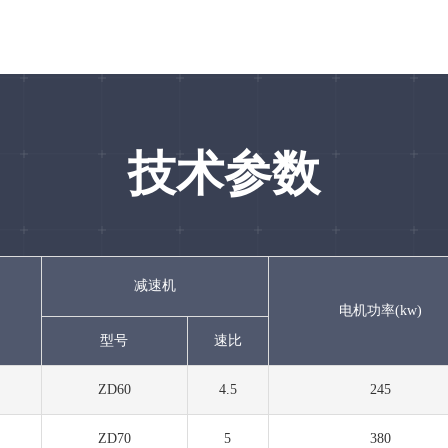
技术参数
减速机
电机功率(kw)
型号
速比
ZD60
4.5
245
ZD70
5
380