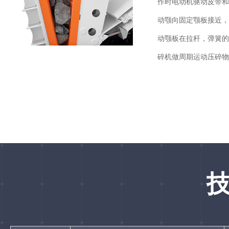
作时电动机驱动皮带和
动颚向固定颚板接近，
动颚板在拉杆，弹簧的
碎机做周期运动压碎物