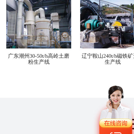
广东潮州30-50t/h高岭土磨
辽宁鞍山240t/h磁铁
粉生产线
生产线