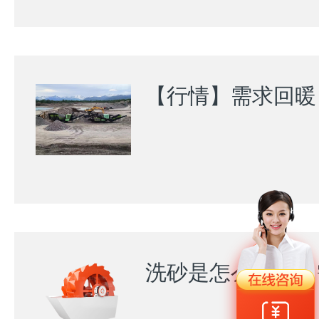
洗砂是怎么洗的？