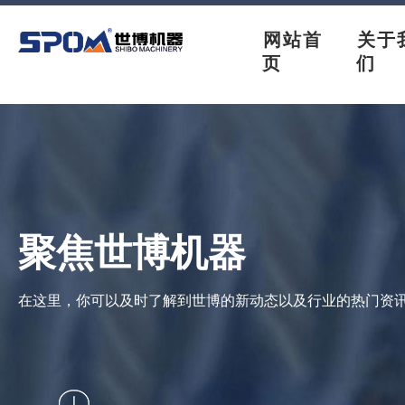
网站首
关于
页
们
聚焦世博机器
在这里，你可以及时了解到世博的新动态以及行业的热门资