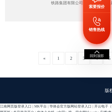
铁路集团有限公司联合印发《加快建设
索要报价
年）》（简称《行动计划》）全文
销售热线
回到顶部
«
1
2
3
4
5
版
江南网页版登录入口
|
MK平台
|
华体会官方版网站登录入口
|
开云电子（