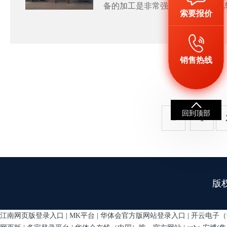
备的加工是非常强的，通筛率也比
索要报价
95%以上，个别硬度比较低的物料
销售热线
回到顶部
«
1
版
江南网页版登录入口
|
MK平台
|
华体会官方版网站登录入口
|
开云电子（