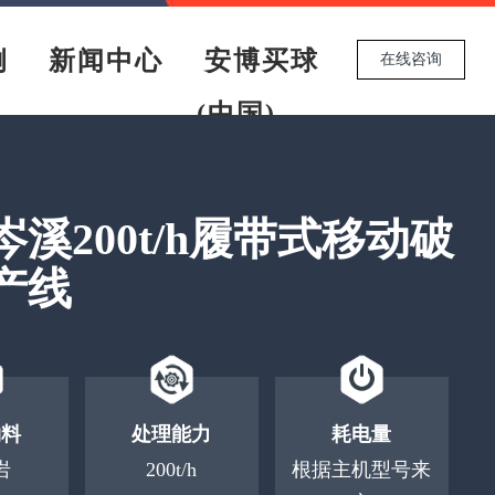
例
新闻中心
安博买球
在线咨询
(中国)
溪200t/h履带式移动破
产线
物料
处理能力
耗电量
岩
200t/h
根据主机型号来