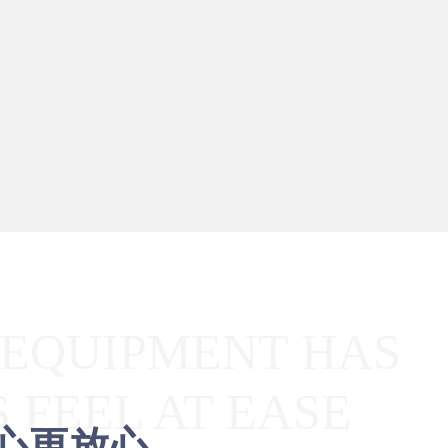
 EQUIPMENT HAS
 FEEL AT EASE
心更放心