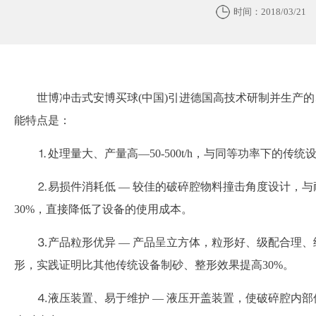
时间：2018/03/21
世博冲击式安博买球(中国)引进德国高技术研制并生产
能特点是：
⒈处理量大、产量高—50-500t/h，与同等功率下的传
⒉易损件消耗低 — 较佳的破碎腔物料撞击角度设计，
30%，直接降低了设备的使用成本。
⒊产品粒形优异 — 产品呈立方体，粒形好、级配合理、
形，实践证明比其他传统设备制砂、整形效果提高30%。
⒋液压装置、易于维护 — 液压开盖装置，使破碎腔内