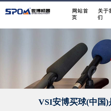
网站首
关于
页
们
VSI安博买球(中