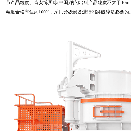
节产品粒度。当安博买球(中国)的的出料产品粒度不大于10mm
粒度合格率达到100%，采用分级设备进行闭路破碎是必要的