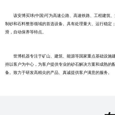
该安博买球(中国)可为高速公路、高速铁路、工程建筑
制砂和石料整形领域的首选设备。具有处理量大、运行稳定
滑，自动保养等特点。
世博机器专注于矿山、建筑、能源等国家重点基础设施
持以客户为中心，为客户提供专业的砂石解决方案和成熟的
备。致力于研发高精尖的产品、真诚提供客户满意的服务。