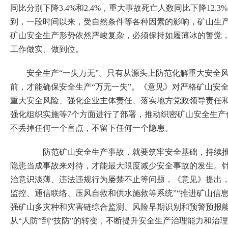
同比分别下降3.4%和2.4%，重大事故死亡人数同比下降12
到，一段时间以来，受自然条件等各种因素的影响，矿山生
矿山安全生产形势依然严峻复杂，必须保持如履薄冰的警觉，
工作做实、做到位。
安全生产“一失万无”。只有从源头上防范化解重大安全风
前，才能确保安全生产“万无一失”。《意见》对严格矿山安
重大安全风险、强化企业主体责任、落实地方党政领导责任
强化组织实施等7个方面进行了部署，推动织密矿山安全生产
不丢掉任何一个盲点，不留下任何一个隐患。
防范矿山安全生产事故，就要筑牢安全基础，持续推
隐患当成事故来对待，才能最大限度减少安全事故的发生。
治意识淡薄、违法违规行为屡禁不止等问题，《意见》提出，
监控、通信联络、压风自救和供水施救等系统”“推进矿山信息
强矿山多灾种和灾害链综合监测、风险早期识别和预警预报能
从“人防”到“技防”的转变，不断提升安全生产治理能力和治