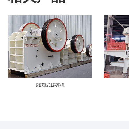
PE颚式破碎机