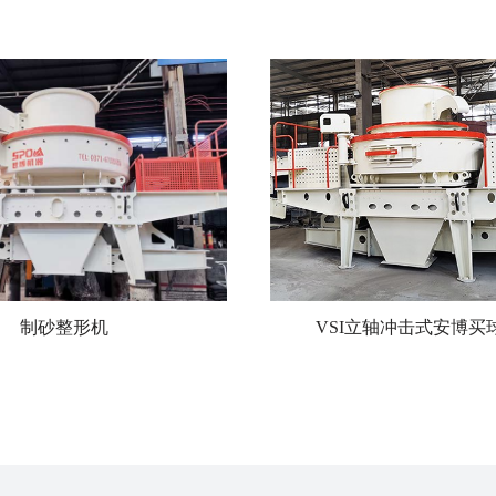
制砂整形机
VSI立轴冲击式安博买球