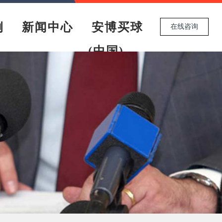
例
新闻中心
安博买球
在线咨询
(中国)