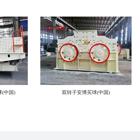
(中国)
双转子安博买球(中国)