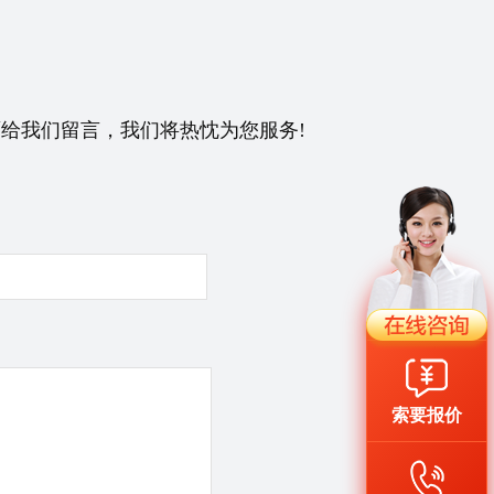
给我们留言，我们将热忱为您服务!
索要报价