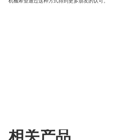
机械希望通过这种方式得到更多朋友的认可。
相关产品