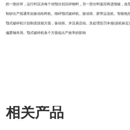
的一致好评，运行时议决每个动颚分别压碎物料，另一部分料返回再进细破，改
制砂出产线通常由振动给料机、细碎颚式破碎机、振动筛、胶带运送机、智能电
颚式破碎机计划制造技能方面，振动筛。并且易启动。其处理惩罚本领
(
该机标定
)
偏爱轴布局。颚式破碎机各个方面临出产效率的影响
相关产品