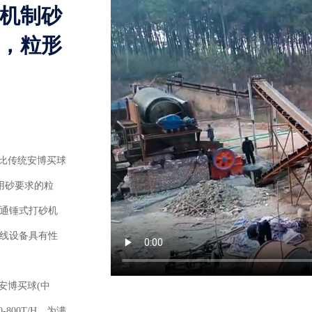
机制砂
，粒形
比传统安博买球
用砂要求的粒
通锤式打砂机
线设备具有性
安博买球(中
00T/H，为满