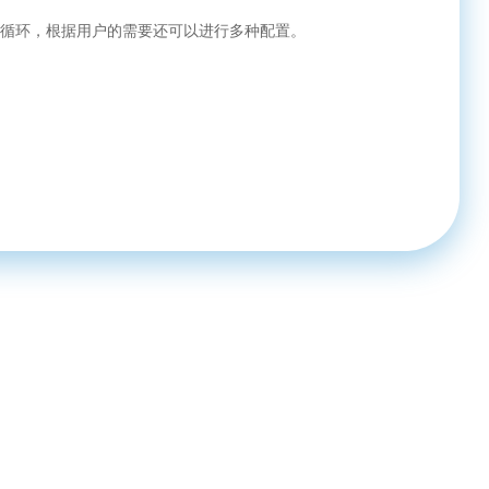
路循环，根据用户的需要还可以进行多种配置。