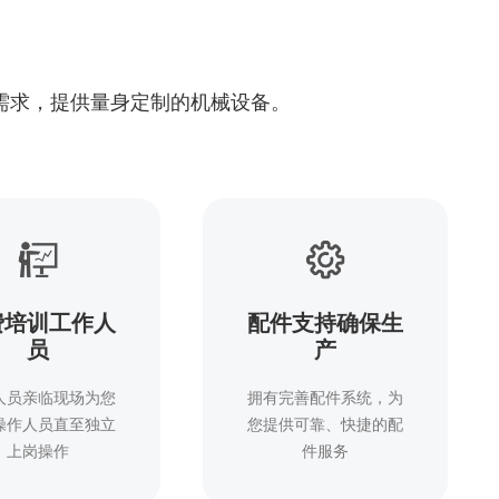
需求，提供量身定制的机械设备。
费培训工作人
配件支持确保生
员
产
人员亲临现场为您
拥有完善配件系统，为
操作人员直至独立
您提供可靠、快捷的配
上岗操作
件服务