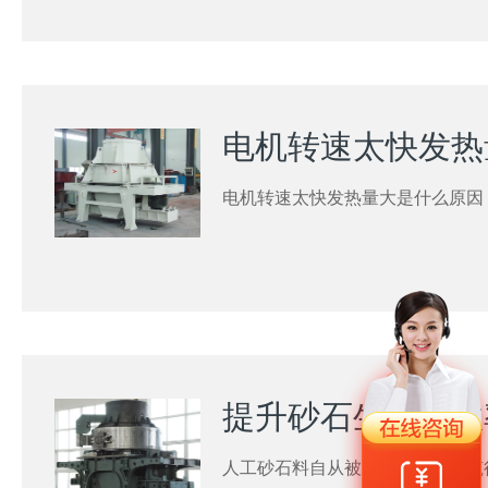
电机转速太快发热
电机转速太快发热量大是什么原因
提升砂石生产线效
人工砂石料自从被大量使用在建筑