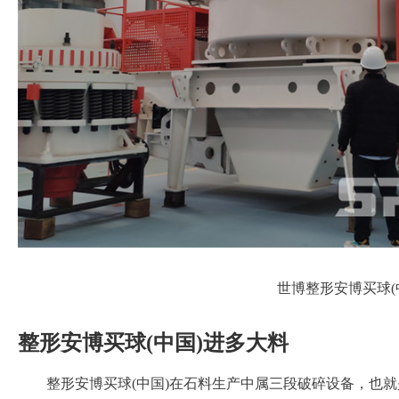
世博整形安博买球(
整形安博买球(中国)进多大料
整形安博买球(中国)在石料生产中属三段破碎设备，也