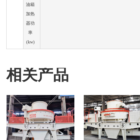
油箱
加热
器功
率
(kw)
相关产品