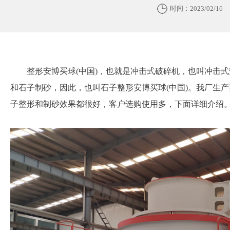
时间：2023/02/16
整形安博买球(中国)，也就是冲击式破碎机，也叫冲击式
和石子制砂，因此，也叫石子整形安博买球(中国)。我厂生产整
子整形和制砂效果都很好，客户选购使用多，下面详细介绍