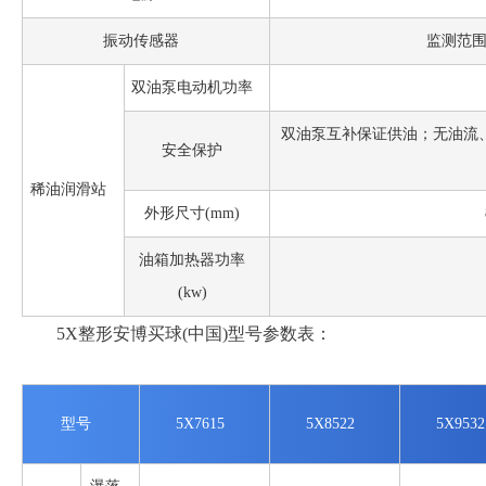
振动传感器
监测范围：
双油泵电动机功率
双油泵互补保证供油；无油流
安全保护
稀油润滑站
外形尺寸(mm)
油箱加热器功率
(kw)
5X整形安博买球(中国)型号参数表：
型号
5X7615
5X8522
5X9532