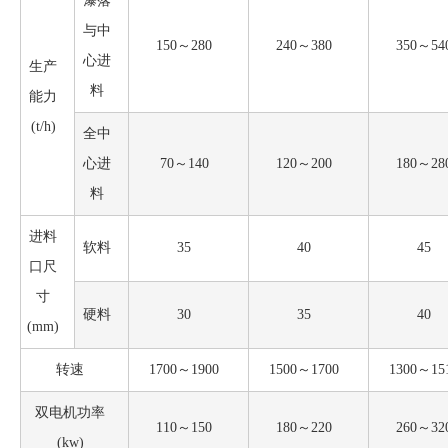
瀑落
与中
150～280
240～380
350～54
心进
生产
料
能力
(t/h)
全中
心进
70～140
120～200
180～28
料
进料
软料
35
40
45
口尺
寸
硬料
30
35
40
(mm)
转速
1700～1900
1500～1700
1300～15
双电机功率
110～150
180～220
260～32
(kw)