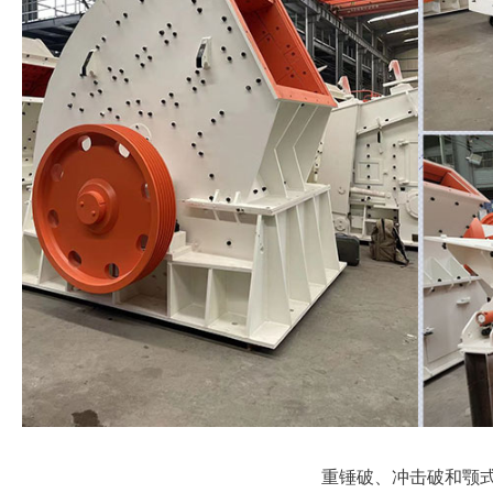
重锤破、冲击破和颚