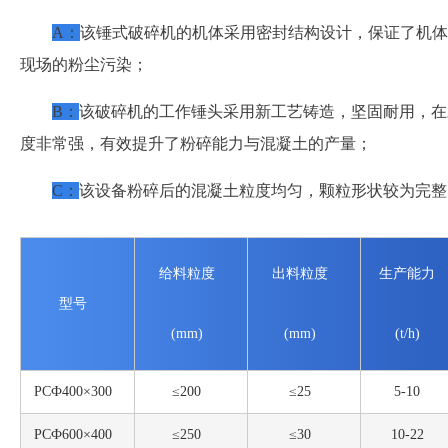
A
：
该锤式破碎机的机体采用密封结构设计，保证了机体
现场的粉尘污染；
B
：
该破碎机的工作锤头采用新工艺铸造，坚固耐用，在
度非常强，有效提升了粉碎能力与混凝土的产量；
C
：
该设备粉碎后的混凝土粒度均匀，颗粒形状较为完整
给料粒度
出料粒度
生产能力
型号
(mm)
(mm)
(t/h)
PCФ400×300
≤200
≤25
5-10
PCФ600×400
≤250
≤30
10-22