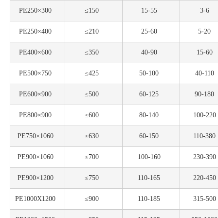
PE250×300
≤150
15-55
3-6
PE250×400
≤210
25-60
5-20
PE400×600
≤350
40-90
15-60
PE500×750
≤425
50-100
40-110
PE600×900
≤500
60-125
90-180
PE800×900
≤600
80-140
100-220
PE750×1060
≤630
60-150
110-380
PE900×1060
≤700
100-160
230-390
PE900×1200
≤750
110-165
220-450
PE1000X1200
≤900
110-185
315-500