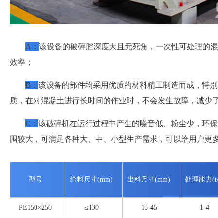
A
：
该设备的破碎腔深度大且无死角，一次性可处理的混
效率；
B
：
该设备的部件均采用优质的材料精工制造而成，特别
质，在对混凝土进行长时间的作业时，不会发生故障，减少
C
：
该破碎机在运行过程中产生的噪音低、粉尘少，环保
围较大，可满足各种大、中、小型生产需求，可以给用户更
型号
给料尺寸(mm)
出料尺寸(mm)
处理能力(t/
PE150×250
≤130
15-45
1-4