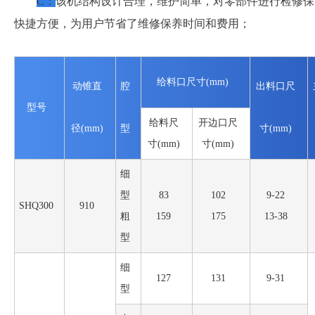
C
：
该机结构设计合理，维护简单，对零部件进行检修保
快捷方便，为用户节省了维修保养时间和费用；
给料口尺寸(mm)
动锥直
腔
出料口尺
型号
给料尺
开边口尺
径(mm)
型
寸(mm)
寸(mm)
寸(mm)
细
型
83
102
9-22
SHQ300
910
粗
159
175
13-38
型
细
127
131
9-31
型