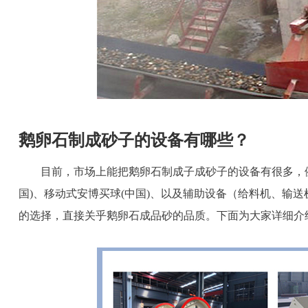
鹅卵石制成砂子的设备有哪些？
目前，市场上能把鹅卵石制成子成砂子的设备有很多，
国)、移动式安博买球(中国)、以及辅助设备（给料机、输
的选择，直接关乎鹅卵石成品砂的品质。下面为大家详细介绍