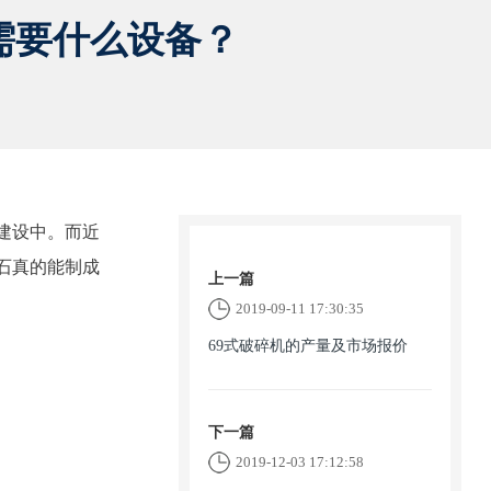
需要什么设备？
建设中。而近
石真的能制成
上一篇
2019-09-11 17:30:35
69式破碎机的产量及市场报价
下一篇
2019-12-03 17:12:58