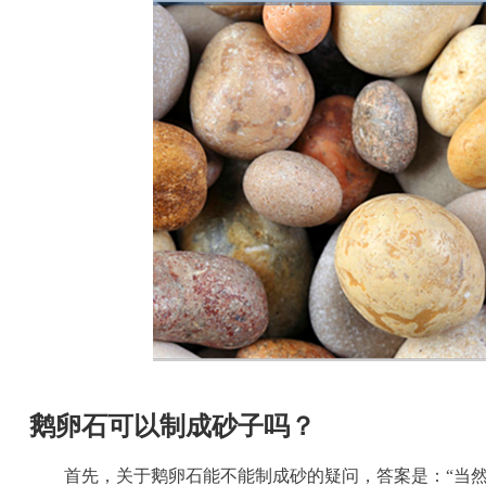
鹅卵石可以制成砂子吗？
首先，关于鹅卵石能不能制成砂的疑问，答案是：“当