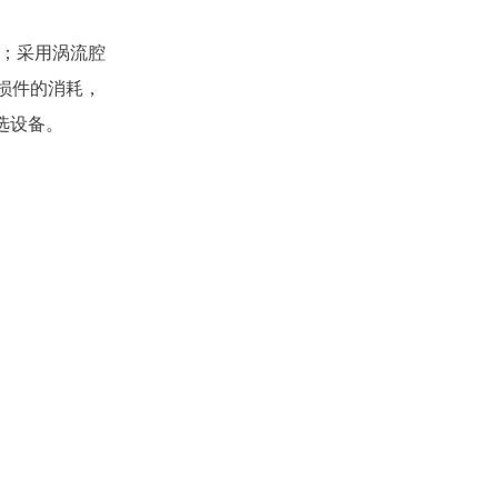
高；采用涡流腔
损件的消耗，
选设备。