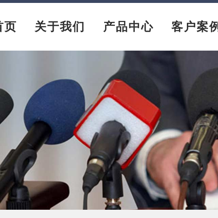
首页
关于我们
产品中心
客户案