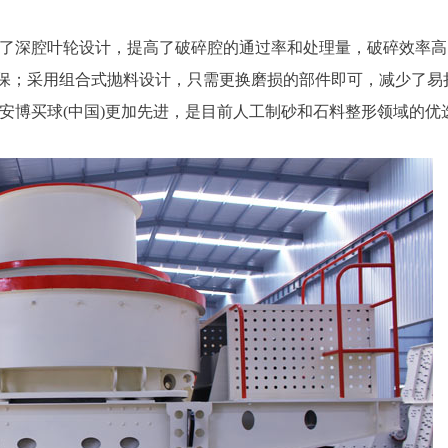
采用了深腔叶轮设计，提高了破碎腔的通过率和处理量，破碎效率
保；采用组合式抛料设计，只需更换磨损的部件即可，减少了易
他安博买球(中国)更加先进，是目前人工制砂和石料整形领域的优