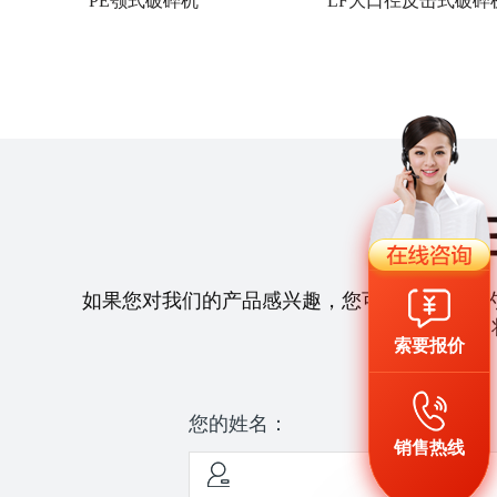
PE颚式破碎机
LF大口径反击式破碎
如果您对我们的产品感兴趣，您可以拨打我们
们
索要报价
您的姓名：
销售热线