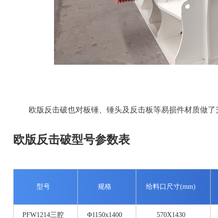
欧版反击破也对板锤、锤头及反击板等易损件材质做了
欧版反击破型号参数表
型号
规格
给料口尺寸(mm)
PFW1214三腔
Φ1150x1400
570X1430