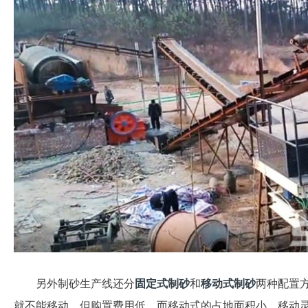
另外制砂生产线还分
固定式制砂
和
移动式制砂
两种配置
就不能移动，但购置费用低，而移动式的占地面积小，移动