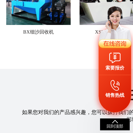
BX细沙回收机
XSD轮斗洗砂机
索要报价
销售热线
如果您对我们的产品感兴趣，您可以拨打我们
们
回到顶部