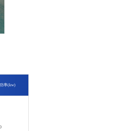
率(kw)
0